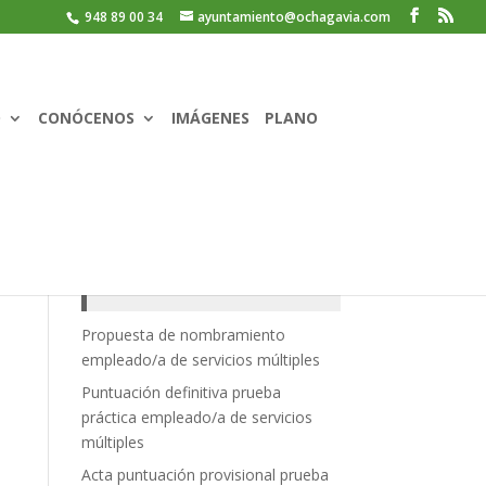
948 89 00 34
ayuntamiento@ochagavia.com
O
CONÓCENOS
IMÁGENES
PLANO
Recent Posts
Propuesta de nombramiento
empleado/a de servicios múltiples
Puntuación definitiva prueba
práctica empleado/a de servicios
múltiples
Acta puntuación provisional prueba