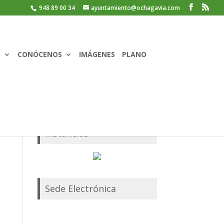
948 89 00 34
ayuntamiento@ochagavia.com
O
CONÓCENOS
IMÁGENES
PLANO
Instancias
Sede Electrónica