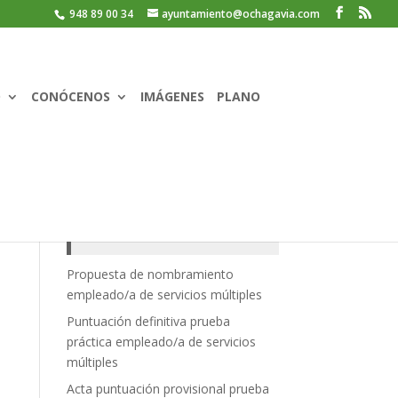
948 89 00 34
ayuntamiento@ochagavia.com
O
CONÓCENOS
IMÁGENES
PLANO
Recent Posts
Propuesta de nombramiento
empleado/a de servicios múltiples
Puntuación definitiva prueba
práctica empleado/a de servicios
múltiples
Acta puntuación provisional prueba