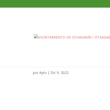
IMG-20220822-WA003
por
Ayto
|
Dic 9, 2022