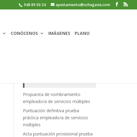
948 89 00 34
ayuntamiento@ochagavia.com
O
CONÓCENOS
IMÁGENES
PLANO
Recent Posts
Propuesta de nombramiento
empleado/a de servicios múltiples
Puntuación definitiva prueba
práctica empleado/a de servicios
múltiples
Acta puntuación provisional prueba