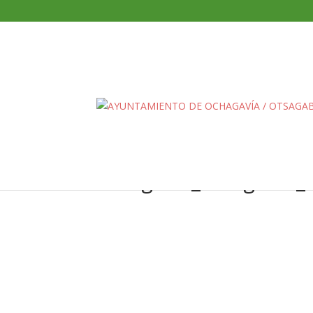
ochagavia_otsagabia_