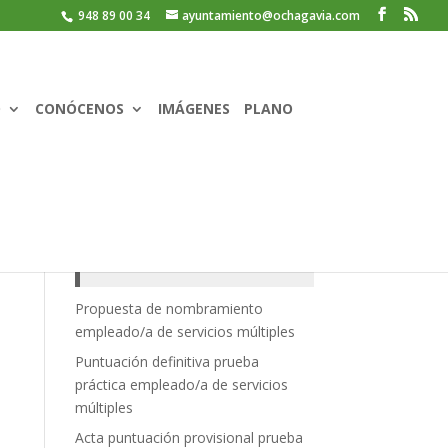
948 89 00 34
ayuntamiento@ochagavia.com
O
CONÓCENOS
IMÁGENES
PLANO
Recent Posts
Propuesta de nombramiento
empleado/a de servicios múltiples
Puntuación definitiva prueba
práctica empleado/a de servicios
múltiples
Acta puntuación provisional prueba