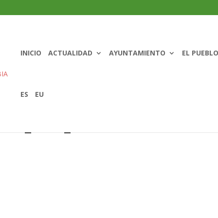
INICIO
ACTUALIDAD
AYUNTAMIENTO
EL PUEBL
ES
EU
casa_rural_sarbide-150×150