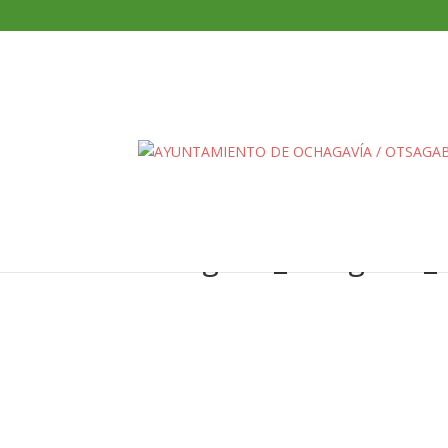
ochagavia_otsagabia_