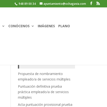
948 89 00 34
ayuntamiento@ochagavia.com
O
CONÓCENOS
IMÁGENES
PLANO
Recent Posts
Propuesta de nombramiento
empleado/a de servicios múltiples
Puntuación definitiva prueba
práctica empleado/a de servicios
múltiples
Acta puntuación provisional prueba