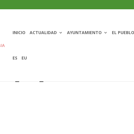
INICIO
ACTUALIDAD
AYUNTAMIENTO
EL PUEBL
ES
EU
casa_rural_aisko1-150×150