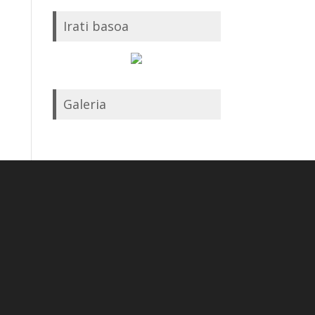
Irati basoa
Galeria