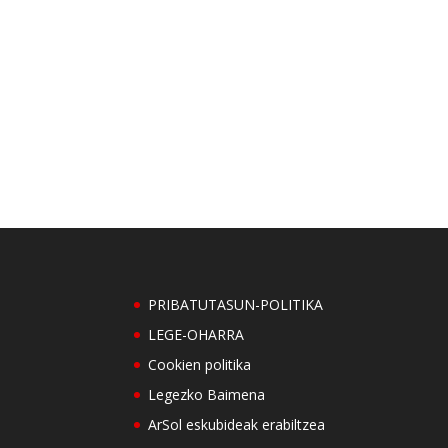
PRIBATUTASUN-POLITIKA
LEGE-OHARRA
Cookien politika
Legezko Baimena
ArSol eskubideak erabiltzea