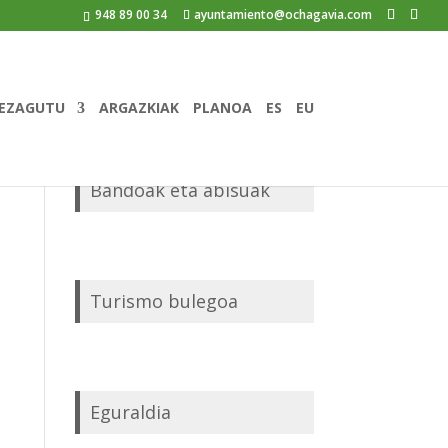
948 89 00 34
ayuntamiento@ochagavia.com
EZAGUTU
ARGAZKIAK
PLANOA
ES
EU
Bandoak eta abisuak
Turismo bulegoa
Eguraldia