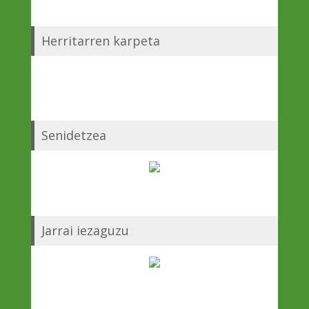
Herritarren karpeta
Senidetzea
Jarrai iezaguzu