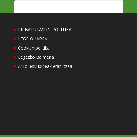
PRIBATUTASUN-POLITIKA
LEGE-OHARRA
Cookien politika
Legezko Baimena
ArSol eskubideak erabiltzea