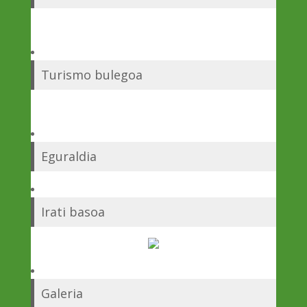
Turismo bulegoa
Eguraldia
Irati basoa
Galeria