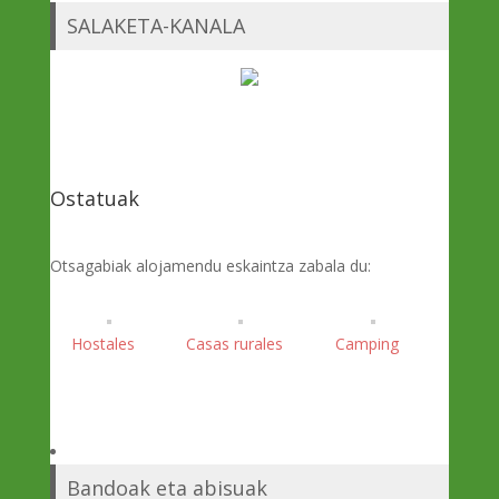
SALAKETA-KANALA
Ostatuak
Otsagabiak alojamendu eskaintza zabala du:
Hostales
Casas rurales
Camping
Bandoak eta abisuak