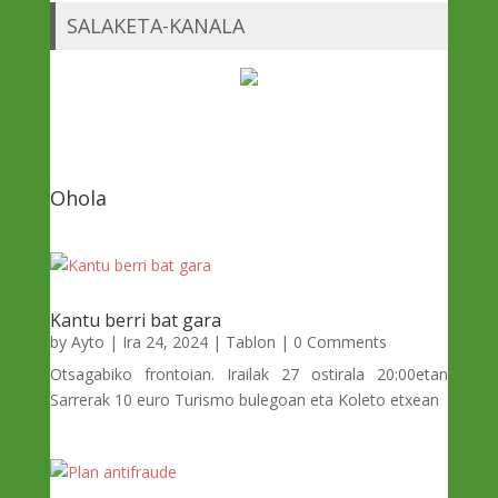
SALAKETA-KANALA
Ohola
Kantu berri bat gara
by
Ayto
|
Ira 24, 2024
|
Tablon
| 0 Comments
Otsagabiko frontoian. Irailak 27 ostirala 20:00etan
Sarrerak 10 euro Turismo bulegoan eta Koleto etxean