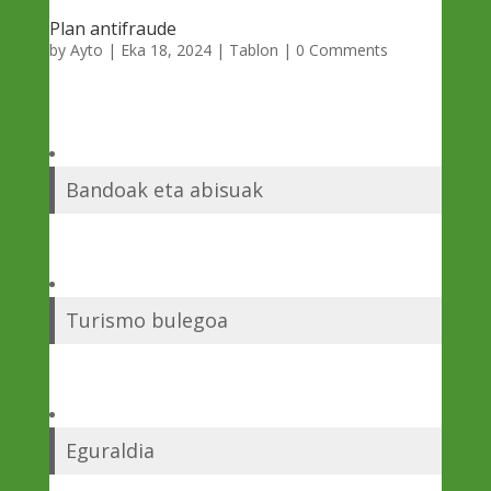
Plan antifraude
by
Ayto
|
Eka 18, 2024
|
Tablon
| 0 Comments
Bandoak eta abisuak
Turismo bulegoa
Eguraldia