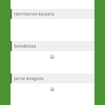
Herritarren karpeta
Senidetzea
Jarrai iezaguzu