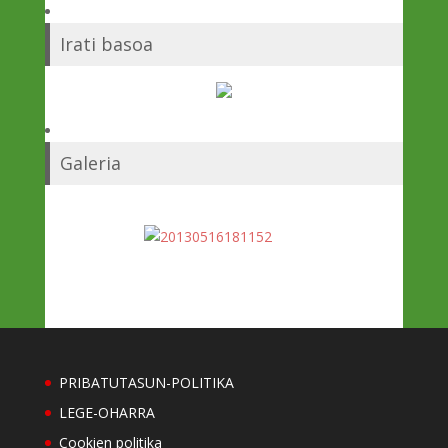
Irati basoa
Galeria
PRIBATUTASUN-POLITIKA
LEGE-OHARRA
Cookien politika