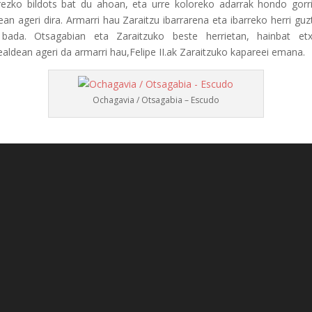
rrezko bildots bat du ahoan, eta urre koloreko adarrak hondo gorr
ean ageri dira. Armarri hau Zaraitzu ibarrarena eta ibarreko herri guz
bada. Otsagabian eta Zaraitzuko beste herrietan, hainbat et
ealdean ageri da armarri hau,Felipe II.ak Zaraitzuko kapareei emana.
Ochagavia / Otsagabia – Escudo