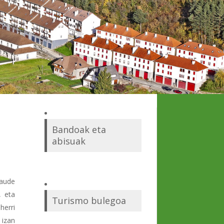
Bandoak eta
abisuak
aude
, eta
Turismo bulegoa
erri
 izan