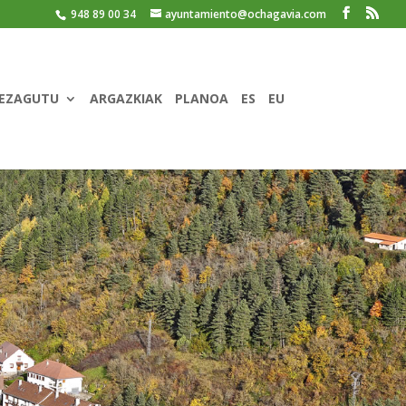
948 89 00 34
ayuntamiento@ochagavia.com
EZAGUTU
ARGAZKIAK
PLANOA
ES
EU