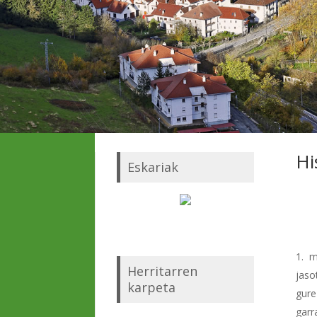
Hi
Eskariak
m
Herritarren
jaso
karpeta
gur
garr