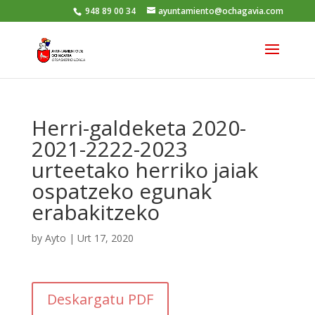
948 89 00 34
ayuntamiento@ochagavia.com
Herri-galdeketa 2020-
2021-2222-2023
urteetako herriko jaiak
ospatzeko egunak
erabakitzeko
by
Ayto
|
Urt 17, 2020
Deskargatu PDF