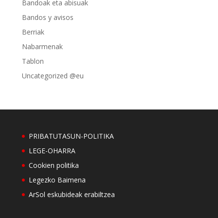
Bandoak eta abisuak
Bandos y avisos
Berriak
Nabarmenak
Tablon
Uncategorized @eu
PRIBATUTASUN-POLITIKA
LEGE-OHARRA
Cookien politika
Legezko Baimena
ArSol eskubideak erabiltzea