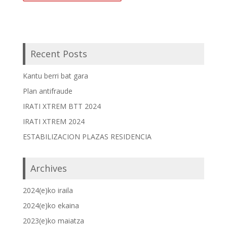
Recent Posts
Kantu berri bat gara
Plan antifraude
IRATI XTREM BTT 2024
IRATI XTREM 2024
ESTABILIZACION PLAZAS RESIDENCIA
Archives
2024(e)ko iraila
2024(e)ko ekaina
2023(e)ko maiatza