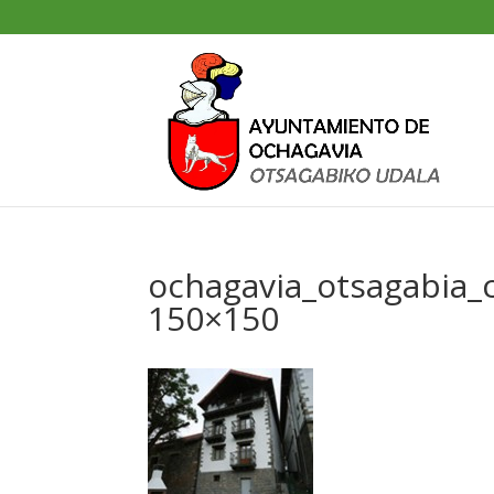
ochagavia_otsagabia_
150×150