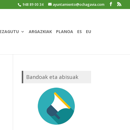
948 89 00 34
ayuntamiento@ochagavia.com
EZAGUTU
ARGAZKIAK
PLANOA
ES
EU
Bandoak eta abisuak