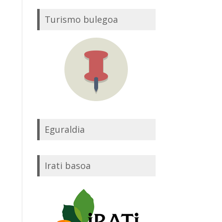
Turismo bulegoa
Eguraldia
Irati basoa