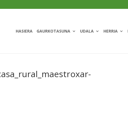
HASIERA
GAURKOTASUNA
UDALA
HERRIA
casa_rural_maestroxar-