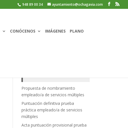
948 89 00 34
ayuntamiento@ochagavia.com
O
CONÓCENOS
IMÁGENES
PLANO
Recent Posts
Propuesta de nombramiento
empleado/a de servicios múltiples
Puntuación definitiva prueba
práctica empleado/a de servicios
múltiples
Acta puntuación provisional prueba