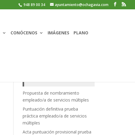
948 89 00 34
ayuntamiento@ochagavia.com
O
CONÓCENOS
IMÁGENES
PLANO
Recent Posts
Propuesta de nombramiento
empleado/a de servicios múltiples
Puntuación definitiva prueba
práctica empleado/a de servicios
múltiples
Acta puntuación provisional prueba