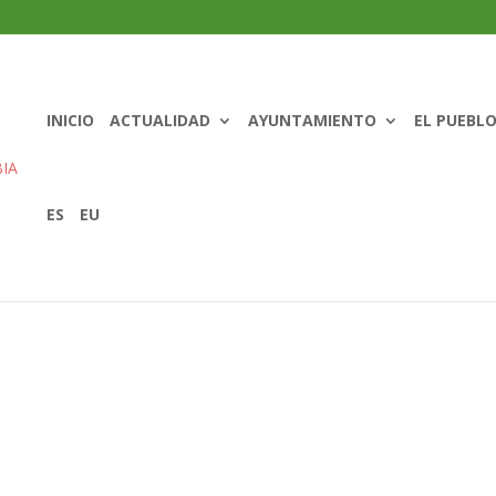
INICIO
ACTUALIDAD
AYUNTAMIENTO
EL PUEBL
ES
EU
bre Fiestas Patronales