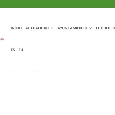
INICIO
ACTUALIDAD
AYUNTAMIENTO
EL PUEBL
ES
EU
casa_rural_mantxoalorra-