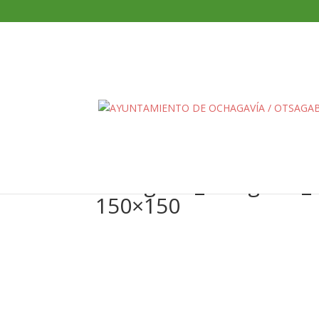
ochagavia_otsagabia_
150×150