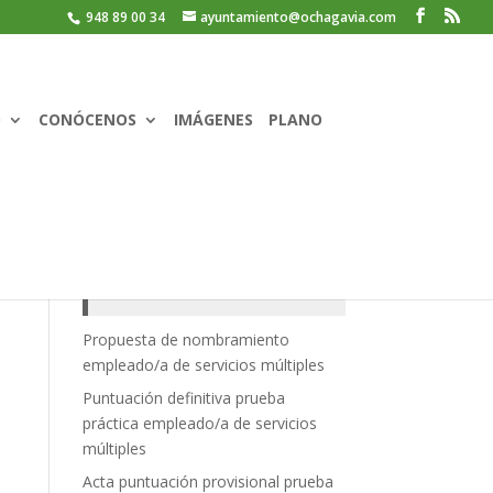
948 89 00 34
ayuntamiento@ochagavia.com
O
CONÓCENOS
IMÁGENES
PLANO
Recent Posts
Propuesta de nombramiento
empleado/a de servicios múltiples
Puntuación definitiva prueba
práctica empleado/a de servicios
múltiples
Acta puntuación provisional prueba