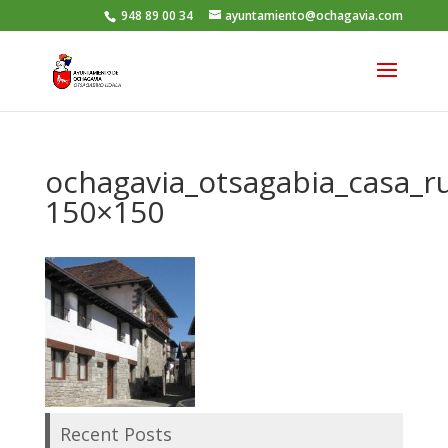
948 89 00 34
ayuntamiento@ochagavia.com
ochagavia_otsagabia_casa_ru
150×150
Recent Posts