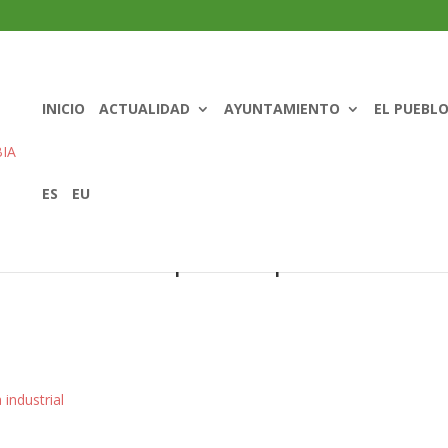
INICIO
ACTUALIDAD
AYUNTAMIENTO
EL PUEBL
ES
EU
bvencion compra de parcela
industrial