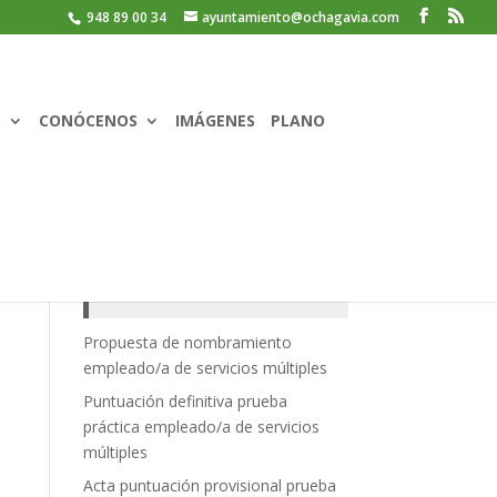
948 89 00 34
ayuntamiento@ochagavia.com
O
CONÓCENOS
IMÁGENES
PLANO
Recent Posts
Propuesta de nombramiento
empleado/a de servicios múltiples
Puntuación definitiva prueba
práctica empleado/a de servicios
múltiples
Acta puntuación provisional prueba