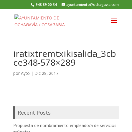
948 89 00 34
ayuntamiento@ochagavia.com
iratixtremtxikisalida_3cb
ce348-578×289
por
Ayto
|
Dic 28, 2017
Recent Posts
Propuesta de nombramiento empleado/a de servicios