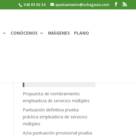
948 89 00 34
ayuntamiento@ochagavia.com
O
CONÓCENOS
IMÁGENES
PLANO
Recent Posts
Propuesta de nombramiento
empleado/a de servicios múltiples
Puntuación definitiva prueba
práctica empleado/a de servicios
múltiples
Acta puntuación provisional prueba