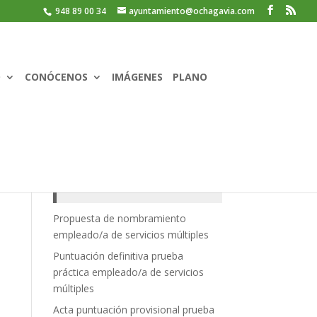
948 89 00 34
ayuntamiento@ochagavia.com
O
CONÓCENOS
IMÁGENES
PLANO
Recent Posts
Propuesta de nombramiento
empleado/a de servicios múltiples
Puntuación definitiva prueba
práctica empleado/a de servicios
múltiples
Acta puntuación provisional prueba